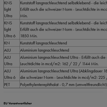
KNS
Kunststoff langnachleuchtend selbstklebend - die lei
light
Erfüllt auch die schweizer Norm - Leuchtdichte in 
Ultra
Min.
KNS
Kunststoff langnachleuchtend selbstklebend - die lei
light
Erfüllt auch die schweizer Norm - Leuchtdichte in 
Ultra 6
1850 Min.
KN
Kunststoff langnachleuchtend
ALU
Aluminium langnachleuchtend
ALU
Aluminium langnachleuchtend Ultra - Erfüllt auch di
Ultra
Leuchtdichte in mcd/m2: 162 / 22 / 1144 Min.
ALU
Aluminium langnachleuchtend Ultra (Abklingdauer 185
Ultra 6
die schweizer Norm - Leuchtdichte in mcd/m2: 225
PET
Polyethylenterephthalat - 0,7 mm (umweltfreundlich!)
EU Verantwortlicher