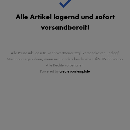
Alle Artikel lagernd und sofort
versandbereit!
Alle Preise inkl. gesetzl. Mehrwertsteuer zzgl. Versandkosten und ggf.
Nachnahmegebühren, wenn nicht anders beschrieben. ©2019 SSB-Shop.
Alle Rechte vorbehalten.
Powered by
createyourtemplate