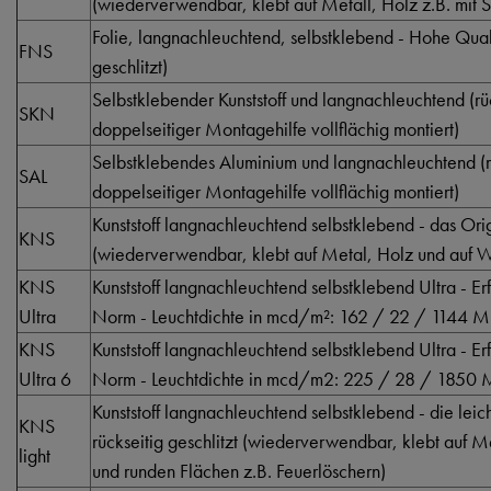
(wiederverwendbar, klebt auf Metall, Holz z.B. mit S
Folie, langnachleuchtend, selbstklebend - Hohe Qualti
FNS
geschlitzt)
Selbstklebender Kunststoff und langnachleuchtend (rüc
SKN
doppelseitiger Montagehilfe vollflächig montiert)
Selbstklebendes Aluminium und langnachleuchtend (rü
SAL
doppelseitiger Montagehilfe vollflächig montiert)
Kunststoff langnachleuchtend selbstklebend - das Orig
KNS
(wiederverwendbar, klebt auf Metal, Holz und auf Wä
KNS
Kunststoff langnachleuchtend selbstklebend Ultra - Er
Ultra
Norm - Leuchtdichte in mcd/m²: 162 / 22 / 1144 M
KNS
Kunststoff langnachleuchtend selbstklebend Ultra - Er
Ultra 6
Norm - Leuchtdichte in mcd/m2: 225 / 28 / 1850 
Kunststoff langnachleuchtend selbstklebend - die lei
KNS
rückseitig geschlitzt (wiederverwendbar, klebt auf 
light
und runden Flächen z.B. Feuerlöschern)