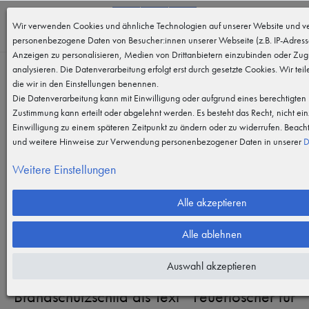
0
Wir verwenden Cookies und ähnliche Technologien auf unserer Website und ve
MENÜ
personenbezogene Daten von Besucher:innen unserer Webseite (z.B. IP-Adresse
Anzeigen zu personalisieren, Medien von Drittanbietern einzubinden oder Zugr
analysieren. Die Datenverarbeitung erfolgt erst durch gesetzte Cookies. Wir teil
die wir in den Einstellungen benennen.
Die Datenverarbeitung kann mit Einwilligung oder aufgrund eines berechtigten I
Zustimmung kann erteilt oder abgelehnt werden. Es besteht das Recht, nicht ein
Einwilligung zu einem späteren Zeitpunkt zu ändern oder zu widerrufen. Beach
Vergrößern durch berühren
und weitere Hinweise zur Verwendung personenbezogener Daten in unserer
D
Weitere Einstellungen
Alle akzeptieren
Alle ablehnen
Auswahl akzeptieren
Brandschutzschild als Text " Feuerlöscher für