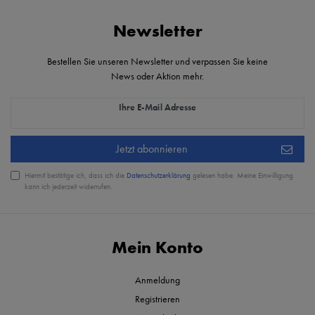
Newsletter
Bestellen Sie unseren Newsletter und verpassen Sie keine
News oder Aktion mehr.
Newsletter Honig
Ihre E-Mail Adresse
Jetzt abonnieren
Hiermit bestätige ich, dass ich die
Daten­schutz­erklärung
gelesen habe. Meine Einwilligung
kann ich jederzeit widerrufen.
Mein Konto
Anmeldung
Registrieren