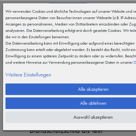
0
Wir verwenden Cookies und ähnliche Technologien auf unserer Website und ve
MENÜ
personenbezogene Daten von Besucher:innen unserer Webseite (z.B. IP-Adresse
Anzeigen zu personalisieren, Medien von Drittanbietern einzubinden oder Zugr
analysieren. Die Datenverarbeitung erfolgt erst durch gesetzte Cookies. Wir teil
die wir in den Einstellungen benennen.
Die Datenverarbeitung kann mit Einwilligung oder aufgrund eines berechtigten I
Zustimmung kann erteilt oder abgelehnt werden. Es besteht das Recht, nicht ein
Einwilligung zu einem späteren Zeitpunkt zu ändern oder zu widerrufen. Beach
Vergrößern durch berühren
und weitere Hinweise zur Verwendung personenbezogener Daten in unserer
D
Weitere Einstellungen
Alle akzeptieren
Alle ablehnen
Auswahl akzeptieren
Brandschutzschild als Text "