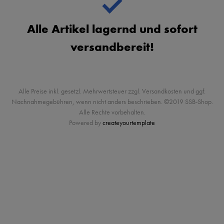
Alle Artikel lagernd und sofort
versandbereit!
Alle Preise inkl. gesetzl. Mehrwertsteuer zzgl. Versandkosten und ggf.
Nachnahmegebühren, wenn nicht anders beschrieben. ©2019 SSB-Shop.
Alle Rechte vorbehalten.
Powered by
createyourtemplate