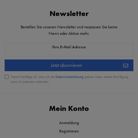
Newsletter
Bestellen Sie unseren Newsletter und verpassen Sie keine
News oder Aktion mehr.
Newsletter Honig
Ihre E-Mail Adresse
Jetzt abonnieren
Hiermit bestätige ich, dass ich die
Daten­schutz­erklärung
gelesen habe. Meine Einwilligung
kann ich jederzeit widerrufen.
Mein Konto
Anmeldung
Registrieren