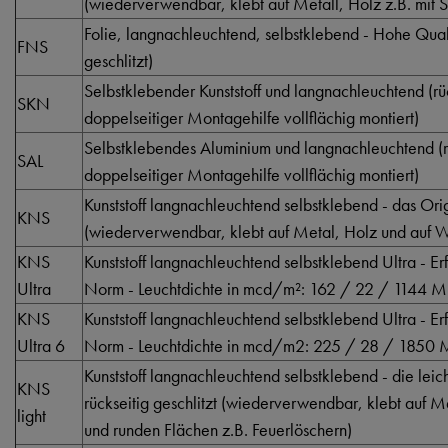
(wiederverwendbar, klebt auf Metall, Holz z.B. mit S
Folie, langnachleuchtend, selbstklebend - Hohe Qualti
FNS
geschlitzt)
Selbstklebender Kunststoff und langnachleuchtend (rüc
SKN
doppelseitiger Montagehilfe vollflächig montiert)
Selbstklebendes Aluminium und langnachleuchtend (rü
SAL
doppelseitiger Montagehilfe vollflächig montiert)
Kunststoff langnachleuchtend selbstklebend - das Orig
KNS
(wiederverwendbar, klebt auf Metal, Holz und auf Wä
KNS
Kunststoff langnachleuchtend selbstklebend Ultra - Er
Ultra
Norm - Leuchtdichte in mcd/m²: 162 / 22 / 1144 M
KNS
Kunststoff langnachleuchtend selbstklebend Ultra - Er
Ultra 6
Norm - Leuchtdichte in mcd/m2: 225 / 28 / 1850 
Kunststoff langnachleuchtend selbstklebend - die lei
KNS
rückseitig geschlitzt (wiederverwendbar, klebt auf 
light
und runden Flächen z.B. Feuerlöschern)