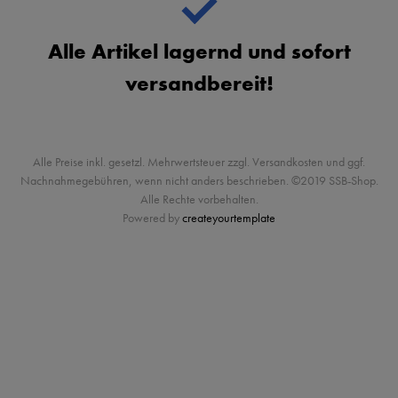
Alle Artikel lagernd und sofort
versandbereit!
Alle Preise inkl. gesetzl. Mehrwertsteuer zzgl. Versandkosten und ggf.
Nachnahmegebühren, wenn nicht anders beschrieben. ©2019 SSB-Shop.
Alle Rechte vorbehalten.
Powered by
createyourtemplate