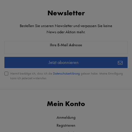
Newsletter
Bestellen Sie unseren Newsletter und verpassen Sie keine
News oder Aktion mehr.
Newsletter Honig
Ihre E-Mail Adresse
Jetzt abonnieren
Hiermit bestätige ich, dass ich die
Daten­schutz­erklärung
gelesen habe. Meine Einwilligung
kann ich jederzeit widerrufen.
Mein Konto
Anmeldung
Registrieren