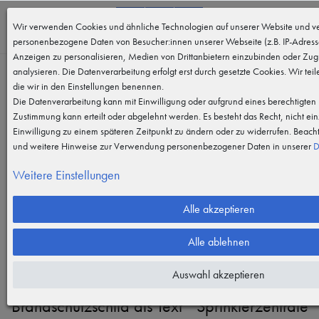
0
Wir verwenden Cookies und ähnliche Technologien auf unserer Website und ve
MENÜ
personenbezogene Daten von Besucher:innen unserer Webseite (z.B. IP-Adresse
Anzeigen zu personalisieren, Medien von Drittanbietern einzubinden oder Zugr
analysieren. Die Datenverarbeitung erfolgt erst durch gesetzte Cookies. Wir teil
die wir in den Einstellungen benennen.
Die Datenverarbeitung kann mit Einwilligung oder aufgrund eines berechtigten I
Zustimmung kann erteilt oder abgelehnt werden. Es besteht das Recht, nicht ein
Einwilligung zu einem späteren Zeitpunkt zu ändern oder zu widerrufen. Beach
Vergrößern durch berühren
und weitere Hinweise zur Verwendung personenbezogener Daten in unserer
D
Weitere Einstellungen
Alle akzeptieren
Alle ablehnen
Auswahl akzeptieren
Brandschutzschild als Text " Sprinklerzentrale