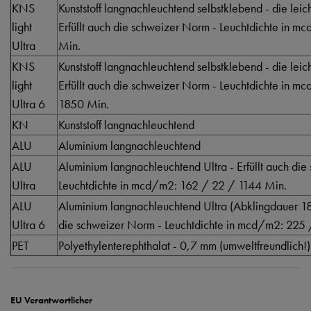
KNS
Kunststoff langnachleuchtend selbstklebend - die lei
light
Erfüllt auch die schweizer Norm - Leuchtdichte in 
Ultra
Min.
KNS
Kunststoff langnachleuchtend selbstklebend - die lei
light
Erfüllt auch die schweizer Norm - Leuchtdichte in 
Ultra 6
1850 Min.
KN
Kunststoff langnachleuchtend
ALU
Aluminium langnachleuchtend
ALU
Aluminium langnachleuchtend Ultra - Erfüllt auch di
Ultra
Leuchtdichte in mcd/m2: 162 / 22 / 1144 Min.
ALU
Aluminium langnachleuchtend Ultra (Abklingdauer 185
Ultra 6
die schweizer Norm - Leuchtdichte in mcd/m2: 225
PET
Polyethylenterephthalat - 0,7 mm (umweltfreundlich!)
EU Verantwortlicher