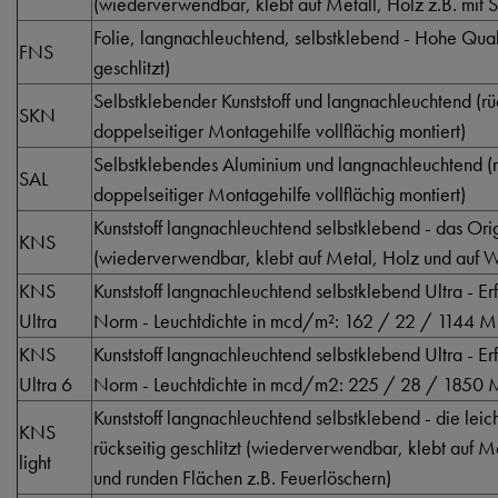
(wiederverwendbar, klebt auf Metall, Holz z.B. mit S
Folie, langnachleuchtend, selbstklebend - Hohe Qualti
FNS
geschlitzt)
Selbstklebender Kunststoff und langnachleuchtend (rüc
SKN
doppelseitiger Montagehilfe vollflächig montiert)
Selbstklebendes Aluminium und langnachleuchtend (rü
SAL
doppelseitiger Montagehilfe vollflächig montiert)
Kunststoff langnachleuchtend selbstklebend - das Orig
KNS
(wiederverwendbar, klebt auf Metal, Holz und auf Wä
KNS
Kunststoff langnachleuchtend selbstklebend Ultra - Er
Ultra
Norm - Leuchtdichte in mcd/m²: 162 / 22 / 1144 M
KNS
Kunststoff langnachleuchtend selbstklebend Ultra - Er
Ultra 6
Norm - Leuchtdichte in mcd/m2: 225 / 28 / 1850 
Kunststoff langnachleuchtend selbstklebend - die lei
KNS
rückseitig geschlitzt (wiederverwendbar, klebt auf 
light
und runden Flächen z.B. Feuerlöschern)