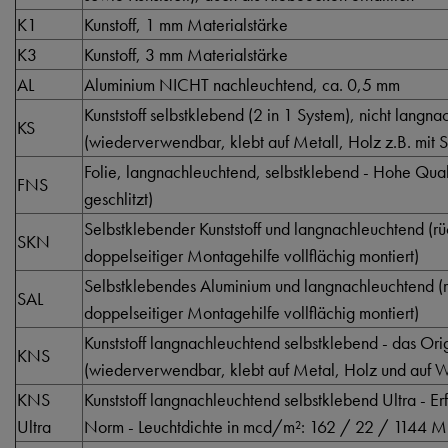
K1
Kunstoff, 1 mm Materialstärke
K3
Kunstoff, 3 mm Materialstärke
AL
Aluminium NICHT nachleuchtend, ca. 0,5 mm
Kunststoff selbstklebend (2 in 1 System), nicht langn
KS
(wiederverwendbar, klebt auf Metall, Holz z.B. mit S
Folie, langnachleuchtend, selbstklebend - Hohe Qualti
FNS
geschlitzt)
Selbstklebender Kunststoff und langnachleuchtend (rüc
SKN
doppelseitiger Montagehilfe vollflächig montiert)
Selbstklebendes Aluminium und langnachleuchtend (rü
SAL
doppelseitiger Montagehilfe vollflächig montiert)
Kunststoff langnachleuchtend selbstklebend - das Orig
KNS
(wiederverwendbar, klebt auf Metal, Holz und auf Wä
KNS
Kunststoff langnachleuchtend selbstklebend Ultra - Er
Ultra
Norm - Leuchtdichte in mcd/m²: 162 / 22 / 1144 M