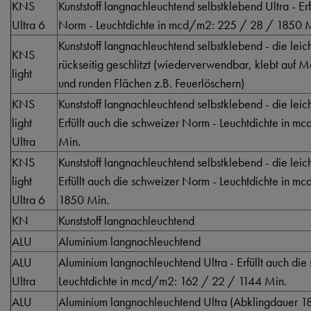
KNS
Kunststoff langnachleuchtend selbstklebend Ultra - Er
Ultra 6
Norm - Leuchtdichte in mcd/m2: 225 / 28 / 1850 
Kunststoff langnachleuchtend selbstklebend - die lei
KNS
rückseitig geschlitzt (wiederverwendbar, klebt auf 
light
und runden Flächen z.B. Feuerlöschern)
KNS
Kunststoff langnachleuchtend selbstklebend - die lei
light
Erfüllt auch die schweizer Norm - Leuchtdichte in 
Ultra
Min.
KNS
Kunststoff langnachleuchtend selbstklebend - die lei
light
Erfüllt auch die schweizer Norm - Leuchtdichte in 
Ultra 6
1850 Min.
KN
Kunststoff langnachleuchtend
ALU
Aluminium langnachleuchtend
ALU
Aluminium langnachleuchtend Ultra - Erfüllt auch di
Ultra
Leuchtdichte in mcd/m2: 162 / 22 / 1144 Min.
ALU
Aluminium langnachleuchtend Ultra (Abklingdauer 185