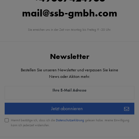
mail@ssb-gmbh.com
Sie erreichen uns in der Zeit von Montag bis Freitag 9 -20 Uhr.
Newsletter
Bestellen Sie unseren Newsletter und verpassen Sie keine
News oder Aktion mehr.
Newsletter Honig
Ihre E-Mail Adresse
Jetzt abonnieren
Hiermit bestätige ich, dass ich die
Daten­schutz­erklärung
gelesen habe. Meine Einwilligung
kann ich jederzeit widerrufen.