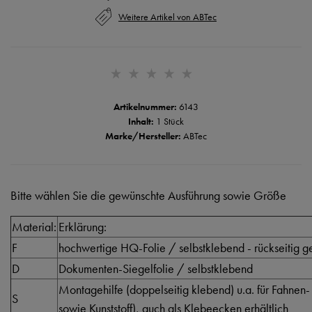
Weitere Artikel von ABTec
Artikelnummer:
6143
Inhalt:
1 Stück
Marke/Hersteller:
ABTec
Bitte wählen Sie die gewünschte Ausführung sowie Größe
Material:
Erklärung:
F
hochwertige HQ-Folie / selbstklebend - rückseitig ge
D
Dokumenten-Siegelfolie / selbstklebend
Montagehilfe (doppelseitig klebend) u.a. für Fahnen-
S
sowie Kunststoff), auch als Klebeecken erhältlich