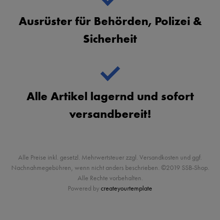
Ausrüster für Behörden, Polizei &
Sicherheit
Alle Artikel lagernd und sofort
versandbereit!
Alle Preise inkl. gesetzl. Mehrwertsteuer zzgl. Versandkosten und ggf.
Nachnahmegebühren, wenn nicht anders beschrieben. ©2019 SSB-Shop.
Alle Rechte vorbehalten.
Powered by
createyourtemplate