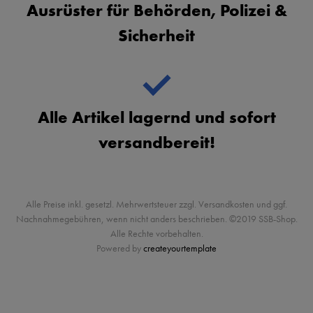
Ausrüster für Behörden, Polizei &
Sicherheit
Alle Artikel lagernd und sofort
versandbereit!
Alle Preise inkl. gesetzl. Mehrwertsteuer zzgl. Versandkosten und ggf.
Nachnahmegebühren, wenn nicht anders beschrieben. ©2019 SSB-Shop.
Alle Rechte vorbehalten.
Powered by
createyourtemplate