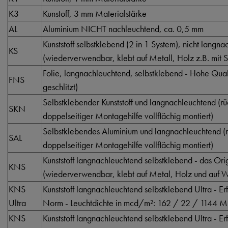
K3
Kunstoff, 3 mm Materialstärke
AL
Aluminium NICHT nachleuchtend, ca. 0,5 mm
Kunststoff selbstklebend (2 in 1 System), nicht langn
KS
(wiederverwendbar, klebt auf Metall, Holz z.B. mit S
Folie, langnachleuchtend, selbstklebend - Hohe Qualti
FNS
geschlitzt)
Selbstklebender Kunststoff und langnachleuchtend (rüc
SKN
doppelseitiger Montagehilfe vollflächig montiert)
Selbstklebendes Aluminium und langnachleuchtend (rü
SAL
doppelseitiger Montagehilfe vollflächig montiert)
Kunststoff langnachleuchtend selbstklebend - das Orig
KNS
(wiederverwendbar, klebt auf Metal, Holz und auf Wä
KNS
Kunststoff langnachleuchtend selbstklebend Ultra - Er
Ultra
Norm - Leuchtdichte in mcd/m²: 162 / 22 / 1144 M
KNS
Kunststoff langnachleuchtend selbstklebend Ultra - Er