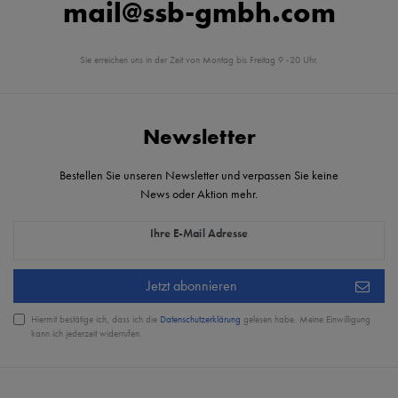
mail@ssb-gmbh.com
Sie erreichen uns in der Zeit von Montag bis Freitag 9 -20 Uhr.
Newsletter
Bestellen Sie unseren Newsletter und verpassen Sie keine
News oder Aktion mehr.
Newsletter Honig
Ihre E-Mail Adresse
Jetzt abonnieren
Hiermit bestätige ich, dass ich die
Daten­schutz­erklärung
gelesen habe. Meine Einwilligung
kann ich jederzeit widerrufen.