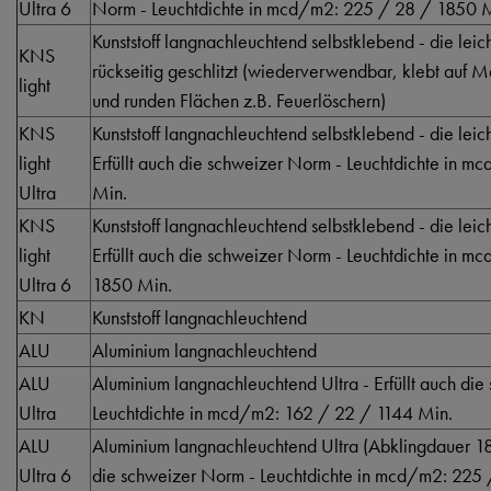
Ultra 6
Norm - Leuchtdichte in mcd/m2: 225 / 28 / 1850 
Kunststoff langnachleuchtend selbstklebend - die lei
KNS
rückseitig geschlitzt (wiederverwendbar, klebt auf 
light
und runden Flächen z.B. Feuerlöschern)
KNS
Kunststoff langnachleuchtend selbstklebend - die lei
light
Erfüllt auch die schweizer Norm - Leuchtdichte in 
Ultra
Min.
KNS
Kunststoff langnachleuchtend selbstklebend - die lei
light
Erfüllt auch die schweizer Norm - Leuchtdichte in 
Ultra 6
1850 Min.
KN
Kunststoff langnachleuchtend
ALU
Aluminium langnachleuchtend
ALU
Aluminium langnachleuchtend Ultra - Erfüllt auch di
Ultra
Leuchtdichte in mcd/m2: 162 / 22 / 1144 Min.
ALU
Aluminium langnachleuchtend Ultra (Abklingdauer 185
Ultra 6
die schweizer Norm - Leuchtdichte in mcd/m2: 225