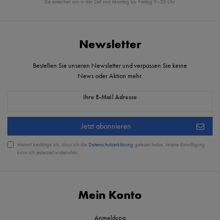
Sie erreichen uns in der Zeit von Montag bis Freitag 9 -20 Uhr.
Newsletter
Bestellen Sie unseren Newsletter und verpassen Sie keine
News oder Aktion mehr.
Newsletter Honig
Ihre E-Mail Adresse
Jetzt abonnieren
Hiermit bestätige ich, dass ich die
Daten­schutz­erklärung
gelesen habe. Meine Einwilligung
kann ich jederzeit widerrufen.
Mein Konto
Anmeldung