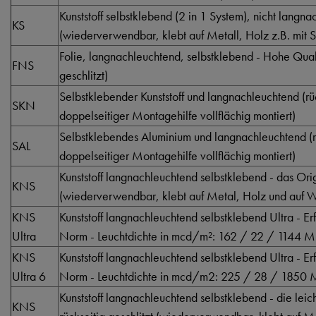
Kunststoff selbstklebend (2 in 1 System), nicht langn
KS
(wiederverwendbar, klebt auf Metall, Holz z.B. mit S
Folie, langnachleuchtend, selbstklebend - Hohe Qualti
FNS
geschlitzt)
Selbstklebender Kunststoff und langnachleuchtend (rüc
SKN
doppelseitiger Montagehilfe vollflächig montiert)
Selbstklebendes Aluminium und langnachleuchtend (rü
SAL
doppelseitiger Montagehilfe vollflächig montiert)
Kunststoff langnachleuchtend selbstklebend - das Orig
KNS
(wiederverwendbar, klebt auf Metal, Holz und auf Wä
KNS
Kunststoff langnachleuchtend selbstklebend Ultra - Er
Ultra
Norm - Leuchtdichte in mcd/m²: 162 / 22 / 1144 M
KNS
Kunststoff langnachleuchtend selbstklebend Ultra - Er
Ultra 6
Norm - Leuchtdichte in mcd/m2: 225 / 28 / 1850 
Kunststoff langnachleuchtend selbstklebend - die lei
KNS