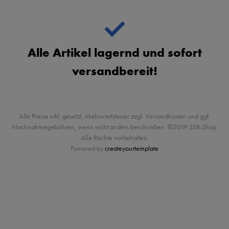
Alle Artikel lagernd und sofort
versandbereit!
Alle Preise inkl. gesetzl. Mehrwertsteuer zzgl. Versandkosten und ggf.
Nachnahmegebühren, wenn nicht anders beschrieben. ©2019 SSB-Shop.
Alle Rechte vorbehalten.
Powered by
createyourtemplate