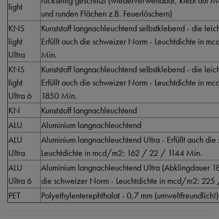
rückseitig geschlitzt (wiederverwendbar, klebt auf 
light
und runden Flächen z.B. Feuerlöschern)
KNS
Kunststoff langnachleuchtend selbstklebend - die lei
light
Erfüllt auch die schweizer Norm - Leuchtdichte in 
Ultra
Min.
KNS
Kunststoff langnachleuchtend selbstklebend - die lei
light
Erfüllt auch die schweizer Norm - Leuchtdichte in 
Ultra 6
1850 Min.
KN
Kunststoff langnachleuchtend
ALU
Aluminium langnachleuchtend
ALU
Aluminium langnachleuchtend Ultra - Erfüllt auch di
Ultra
Leuchtdichte in mcd/m2: 162 / 22 / 1144 Min.
ALU
Aluminium langnachleuchtend Ultra (Abklingdauer 185
Ultra 6
die schweizer Norm - Leuchtdichte in mcd/m2: 225
PET
Polyethylenterephthalat - 0,7 mm (umweltfreundlich!)