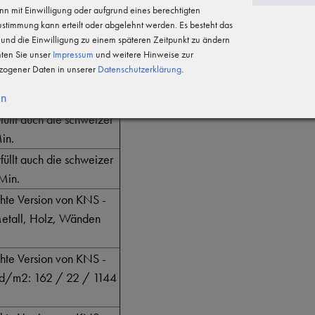
n mit Einwilligung oder aufgrund eines berechtigten
Zustimmung kann erteilt oder abgelehnt werden. Es besteht das
ückseitig mit
n und die Einwilligung zu einem späteren Zeitpunkt zu ändern
hten Sie unser
Impressum
und weitere Hinweise zur
ogener Daten in unserer
Daten­schutz­erklärung
.
ginal! (2 in 1 System)
en
änden z.B. mit Silikon)
füllt auch die schweizer
in.
füllt auch die schweizer
Min.
chte Version von KNS -
 Metall, Holz, Wänden
chte Version von KNS -
 mcd/m2: 162 / 22 / 1144