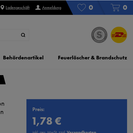
0
0
Ladengeschäft
Anmeldung
Behördenartikel
Feuerlöscher & Brandschutz
on
Preis:
en
1,78 €
inkl. ges. MwSt. zzgl.
Versandkosten