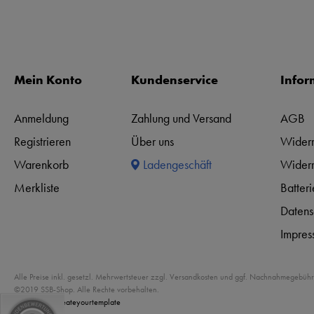
Mein Konto
Kundenservice
Infor
Anmeldung
Zahlung und Versand
AGB
Registrieren
Über uns
Widerr
Warenkorb
Ladengeschäft
Widerr
Merkliste
Batter
Datens
Impres
Alle Preise inkl. gesetzl. Mehrwertsteuer zzgl. Versandkosten und ggf. Nachnahmegebühr
©2019 SSB-Shop. Alle Rechte vorbehalten.
Powered by
createyourtemplate