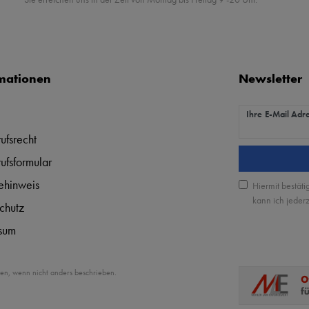
mationen
Newsletter
Newsletter Hon
Ihre E-Mail Adr
ufsrecht
ufsformular
iehinweis
Hiermit bestäti
kann ich jederz
chutz
sum
en, wenn nicht anders beschrieben.