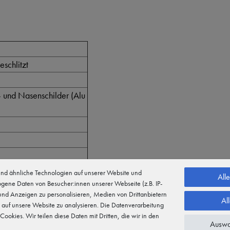
schlitzt
- und Nasenschilder (Alu
nachleuchtend
d ähnliche Technologien auf unserer Website und
All
gene Daten von Besucher:innen unserer Webseite (z.B. IP-
ilikon)
 und Anzeigen zu personalisieren, Medien von Drittanbietern
ität (rückseitig
Al
 auf unsere Website zu analysieren. Die Datenverarbeitung
 Cookies. Wir teilen diese Daten mit Dritten, die wir in den
Auswa
ckseitig mit