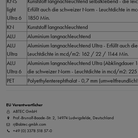
KNS
Kunststoff langnachleuchtend selbstklebend - die lei
light
Erfüllt auch die schweizer Norm - Leuchtdichte in 
Ultra 6
1850 Min.
KN
Kunststoff langnachleuchtend
ALU
Aluminium langnachleuchtend
ALU
Aluminium langnachleuchtend Ultra - Erfüllt auch di
Ultra
Leuchtdichte in mcd/m2: 162 / 22 / 1144 Min.
ALU
Aluminium langnachleuchtend Ultra (Abklingdauer 18
Ultra 6
die schweizer Norm - Leuchtdichte in mcd/m2: 225
PET
Polyethylenterephthalat - 0,7 mm (umweltfreundlich!
EU Verantwortlicher
ABTEC GmbH
Prof.-Brunolf-Baade-Str. 2, 14974 Ludwigsfelde, Deutschland
rj@abtec-gmbh.com
+49 (0) 3378 518 57-0