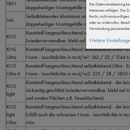
SKN
Die Datenverarbeitung kan
doppelseitiger Montagehilfe vollflächig montiert)
Interesses erfolgen. Die 
Selbstklebendes Aluminium und langnachleuchtend (r
Recht, nicht einzuwillige
SAL
oder zu widerrufen. Beac
doppelseitiger Montagehilfe vollflächig montiert)
Verwendung personenbez
Kunststoff langnachleuchtend selbstklebend - das Ori
KNS
Weitere Einstellung
(wiederverwendbar, klebt auf Metal, Holz und auf W
KNS
Kunststoff langnachleuchtend selbstklebend Ultra - Er
Ultra
Norm - Leuchtdichte in mcd/m²: 162 / 22 / 1144 M
KNS
Kunststoff langnachleuchtend selbstklebend Ultra - Er
Ultra 6
Norm - Leuchtdichte in mcd/m2: 225 / 28 / 1850 
Kunststoff langnachleuchtend selbstklebend - die lei
KNS
rückseitig geschlitzt (wiederverwendbar, klebt auf
light
und runden Flächen z.B. Feuerlöschern)
KNS
Kunststoff langnachleuchtend selbstklebend - die lei
light
Erfüllt auch die schweizer Norm - Leuchtdichte in
Ultra
Min.