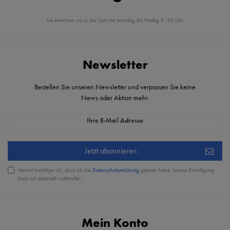
Sie erreichen uns in der Zeit von Montag bis Freitag 9 -20 Uhr.
Newsletter
Bestellen Sie unseren Newsletter und verpassen Sie keine
News oder Aktion mehr.
Newsletter Honig
Ihre E-Mail Adresse
Jetzt abonnieren
Hiermit bestätige ich, dass ich die
Daten­schutz­erklärung
gelesen habe. Meine Einwilligung
kann ich jederzeit widerrufen.
Mein Konto