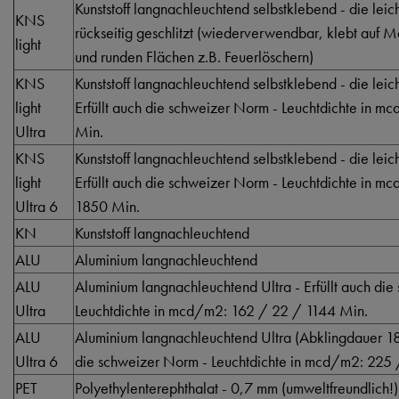
Kunststoff langnachleuchtend selbstklebend - die lei
KNS
rückseitig geschlitzt (wiederverwendbar, klebt auf 
light
und runden Flächen z.B. Feuerlöschern)
KNS
Kunststoff langnachleuchtend selbstklebend - die lei
light
Erfüllt auch die schweizer Norm - Leuchtdichte in 
Ultra
Min.
KNS
Kunststoff langnachleuchtend selbstklebend - die lei
light
Erfüllt auch die schweizer Norm - Leuchtdichte in 
Ultra 6
1850 Min.
KN
Kunststoff langnachleuchtend
ALU
Aluminium langnachleuchtend
ALU
Aluminium langnachleuchtend Ultra - Erfüllt auch di
Ultra
Leuchtdichte in mcd/m2: 162 / 22 / 1144 Min.
ALU
Aluminium langnachleuchtend Ultra (Abklingdauer 185
Ultra 6
die schweizer Norm - Leuchtdichte in mcd/m2: 225
PET
Polyethylenterephthalat - 0,7 mm (umweltfreundlich!)