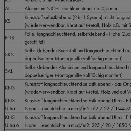
AL
Aluminium NICHT nachleuchtend, ca. 0,5 mm
Kunststoff selbstklebend (2 in 1 System), nicht langn
KS
(wiederverwendbar, klebt auf Metall, Holz z.B. mit S
Folie, langnachleuchtend, selbstklebend - Hohe Qualti
FNS
geschlitzt)
Selbstklebender Kunststoff und langnachleuchtend (rüc
SKN
doppelseitiger Montagehilfe vollflächig montiert)
Selbstklebendes Aluminium und langnachleuchtend (rü
SAL
doppelseitiger Montagehilfe vollflächig montiert)
Kunststoff langnachleuchtend selbstklebend - das Orig
KNS
(wiederverwendbar, klebt auf Metal, Holz und auf Wä
KNS
Kunststoff langnachleuchtend selbstklebend Ultra - Er
Ultra
Norm - Leuchtdichte in mcd/m²: 162 / 22 / 1144 M
KNS
Kunststoff langnachleuchtend selbstklebend Ultra - Er
Ultra 6
Norm - Leuchtdichte in mcd/m2: 225 / 28 / 1850 