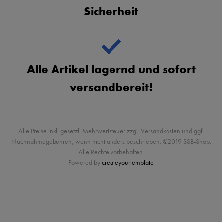
Sicherheit
Alle Artikel lagernd und sofort
versandbereit!
Alle Preise inkl. gesetzl. Mehrwertsteuer zzgl. Versandkosten und ggf.
Nachnahmegebühren, wenn nicht anders beschrieben. ©2019 SSB-Shop.
Alle Rechte vorbehalten.
Powered by
createyourtemplate