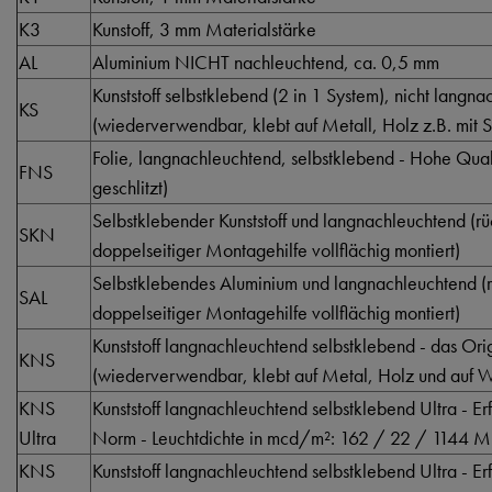
K3
Kunstoff, 3 mm Materialstärke
AL
Aluminium NICHT nachleuchtend, ca. 0,5 mm
Kunststoff selbstklebend (2 in 1 System), nicht langn
KS
(wiederverwendbar, klebt auf Metall, Holz z.B. mit S
Folie, langnachleuchtend, selbstklebend - Hohe Qualti
FNS
geschlitzt)
Selbstklebender Kunststoff und langnachleuchtend (rüc
SKN
doppelseitiger Montagehilfe vollflächig montiert)
Selbstklebendes Aluminium und langnachleuchtend (rü
SAL
doppelseitiger Montagehilfe vollflächig montiert)
Kunststoff langnachleuchtend selbstklebend - das Orig
KNS
(wiederverwendbar, klebt auf Metal, Holz und auf Wä
KNS
Kunststoff langnachleuchtend selbstklebend Ultra - Er
Ultra
Norm - Leuchtdichte in mcd/m²: 162 / 22 / 1144 M
KNS
Kunststoff langnachleuchtend selbstklebend Ultra - Er