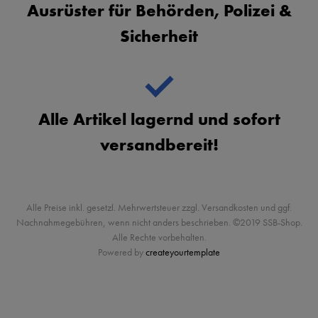
Ausrüster für Behörden, Polizei &
Sicherheit
Alle Artikel lagernd und sofort
versandbereit!
Alle Preise inkl. gesetzl. Mehrwertsteuer zzgl. Versandkosten und ggf.
Nachnahmegebühren, wenn nicht anders beschrieben. ©2019 SSB-Shop.
Alle Rechte vorbehalten.
Powered by
createyourtemplate