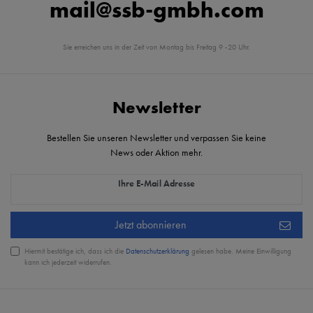
mail@ssb-gmbh.com
Sie erreichen uns in der Zeit von Montag bis Freitag 9 -20 Uhr.
Newsletter
Bestellen Sie unseren Newsletter und verpassen Sie keine
News oder Aktion mehr.
Newsletter Honig
Ihre E-Mail Adresse
Jetzt abonnieren
Hiermit bestätige ich, dass ich die
Daten­schutz­erklärung
gelesen habe. Meine Einwilligung
kann ich jederzeit widerrufen.