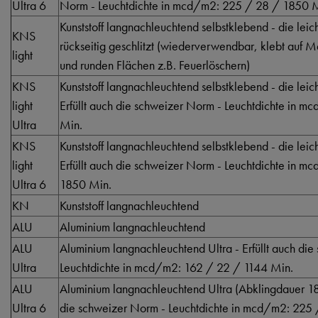
Ultra 6
Norm - Leuchtdichte in mcd/m2: 225 / 28 / 1850 
Kunststoff langnachleuchtend selbstklebend - die lei
KNS
rückseitig geschlitzt (wiederverwendbar, klebt auf 
light
und runden Flächen z.B. Feuerlöschern)
KNS
Kunststoff langnachleuchtend selbstklebend - die lei
light
Erfüllt auch die schweizer Norm - Leuchtdichte in 
Ultra
Min.
KNS
Kunststoff langnachleuchtend selbstklebend - die lei
light
Erfüllt auch die schweizer Norm - Leuchtdichte in 
Ultra 6
1850 Min.
KN
Kunststoff langnachleuchtend
ALU
Aluminium langnachleuchtend
ALU
Aluminium langnachleuchtend Ultra - Erfüllt auch di
Ultra
Leuchtdichte in mcd/m2: 162 / 22 / 1144 Min.
ALU
Aluminium langnachleuchtend Ultra (Abklingdauer 185
Ultra 6
die schweizer Norm - Leuchtdichte in mcd/m2: 225