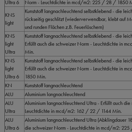
Ultra 6
Norm - Leuchtdichte in mcd/m2: 225 / 28 / 1850 
Kunststoff langnachleuchtend selbstklebend - die lei
KNS
rückseitig geschlitzt (wiederverwendbar, klebt auf 
light
und runden Flächen z.B. Feuerlöschern)
KNS
Kunststoff langnachleuchtend selbstklebend - die lei
light
Erfüllt auch die schweizer Norm - Leuchtdichte in 
Ultra
Min.
KNS
Kunststoff langnachleuchtend selbstklebend - die lei
light
Erfüllt auch die schweizer Norm - Leuchtdichte in 
Ultra 6
1850 Min.
KN
Kunststoff langnachleuchtend
ALU
Aluminium langnachleuchtend
ALU
Aluminium langnachleuchtend Ultra - Erfüllt auch di
Ultra
Leuchtdichte in mcd/m2: 162 / 22 / 1144 Min.
ALU
Aluminium langnachleuchtend Ultra (Abklingdauer 185
Ultra 6
die schweizer Norm - Leuchtdichte in mcd/m2: 225