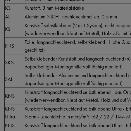
K3
Kunstoff, 3 mm Materialstärke
AL
Aluminium NICHT nachleuchtend, ca. 0,5 mm
Kunststoff selbstklebend (2 in 1 System), nicht langn
KS
(wiederverwendbar, klebt auf Metall, Holz z.B. mit S
Folie, langnachleuchtend, selbstklebend - Hohe Qualti
FNS
geschlitzt)
Selbstklebender Kunststoff und langnachleuchtend (rüc
SKN
doppelseitiger Montagehilfe vollflächig montiert)
Selbstklebendes Aluminium und langnachleuchtend (rü
SAL
doppelseitiger Montagehilfe vollflächig montiert)
Kunststoff langnachleuchtend selbstklebend - das Orig
KNS
(wiederverwendbar, klebt auf Metal, Holz und auf Wä
KNS
Kunststoff langnachleuchtend selbstklebend Ultra - Er
Ultra
Norm - Leuchtdichte in mcd/m²: 162 / 22 / 1144 M
KNS
Kunststoff langnachleuchtend selbstklebend Ultra - Er