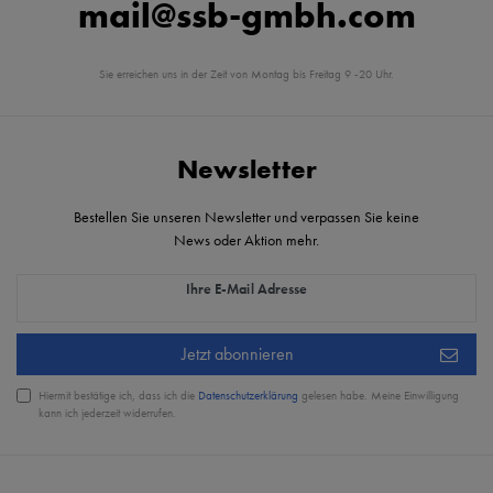
mail@ssb-gmbh.com
Sie erreichen uns in der Zeit von Montag bis Freitag 9 -20 Uhr.
Newsletter
Bestellen Sie unseren Newsletter und verpassen Sie keine
News oder Aktion mehr.
Newsletter Honig
Ihre E-Mail Adresse
Jetzt abonnieren
Hiermit bestätige ich, dass ich die
Daten­schutz­erklärung
gelesen habe. Meine Einwilligung
kann ich jederzeit widerrufen.