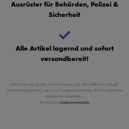
Ausrüster für Behörden, Polizei &
Sicherheit
Alle Artikel lagernd und sofort
versandbereit!
Alle Preise inkl. gesetzl. Mehrwertsteuer zzgl. Versandkosten und ggf.
Nachnahmegebühren, wenn nicht anders beschrieben. ©2019 SSB-Shop.
Alle Rechte vorbehalten.
Powered by
createyourtemplate