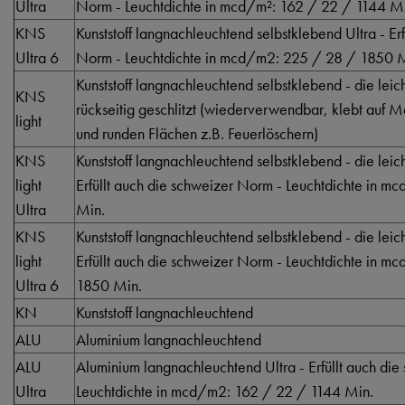
Ultra
Norm - Leuchtdichte in mcd/m²: 162 / 22 / 1144 M
KNS
Kunststoff langnachleuchtend selbstklebend Ultra - Er
Ultra 6
Norm - Leuchtdichte in mcd/m2: 225 / 28 / 1850 
Kunststoff langnachleuchtend selbstklebend - die lei
KNS
rückseitig geschlitzt (wiederverwendbar, klebt auf 
light
und runden Flächen z.B. Feuerlöschern)
KNS
Kunststoff langnachleuchtend selbstklebend - die lei
light
Erfüllt auch die schweizer Norm - Leuchtdichte in 
Ultra
Min.
KNS
Kunststoff langnachleuchtend selbstklebend - die lei
light
Erfüllt auch die schweizer Norm - Leuchtdichte in 
Ultra 6
1850 Min.
KN
Kunststoff langnachleuchtend
ALU
Aluminium langnachleuchtend
ALU
Aluminium langnachleuchtend Ultra - Erfüllt auch di
Ultra
Leuchtdichte in mcd/m2: 162 / 22 / 1144 Min.