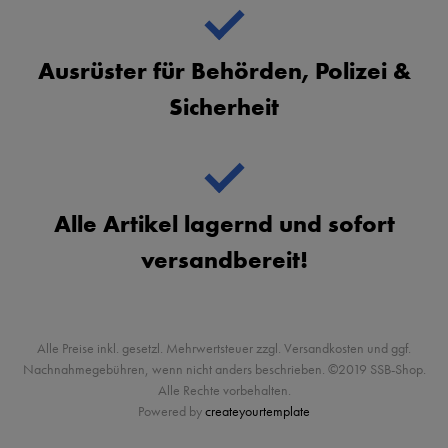
Ausrüster für Behörden, Polizei &
Sicherheit
Alle Artikel lagernd und sofort
versandbereit!
Alle Preise inkl. gesetzl. Mehrwertsteuer zzgl. Versandkosten und ggf.
Nachnahmegebühren, wenn nicht anders beschrieben. ©2019 SSB-Shop.
Alle Rechte vorbehalten.
Powered by
createyourtemplate