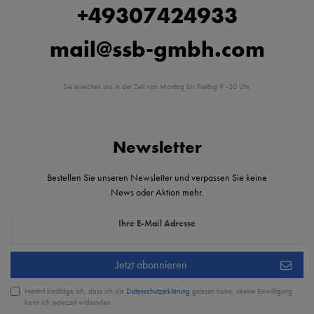
+49307424933
mail@ssb-gmbh.com
Sie erreichen uns in der Zeit von Montag bis Freitag 9 -20 Uhr.
Newsletter
Bestellen Sie unseren Newsletter und verpassen Sie keine
News oder Aktion mehr.
Newsletter Honig
Ihre E-Mail Adresse
Jetzt abonnieren
Hiermit bestätige ich, dass ich die
Daten­schutz­erklärung
gelesen habe. Meine Einwilligung
kann ich jederzeit widerrufen.