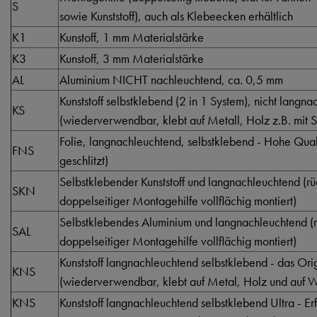
S
sowie Kunststoff), auch als Klebeecken erhältlich
K1
Kunstoff, 1 mm Materialstärke
K3
Kunstoff, 3 mm Materialstärke
AL
Aluminium NICHT nachleuchtend, ca. 0,5 mm
Kunststoff selbstklebend (2 in 1 System), nicht langn
KS
(wiederverwendbar, klebt auf Metall, Holz z.B. mit S
Folie, langnachleuchtend, selbstklebend - Hohe Qualti
FNS
geschlitzt)
Selbstklebender Kunststoff und langnachleuchtend (rüc
SKN
doppelseitiger Montagehilfe vollflächig montiert)
Selbstklebendes Aluminium und langnachleuchtend (rü
SAL
doppelseitiger Montagehilfe vollflächig montiert)
Kunststoff langnachleuchtend selbstklebend - das Orig
KNS
(wiederverwendbar, klebt auf Metal, Holz und auf Wä
KNS
Kunststoff langnachleuchtend selbstklebend Ultra - Er