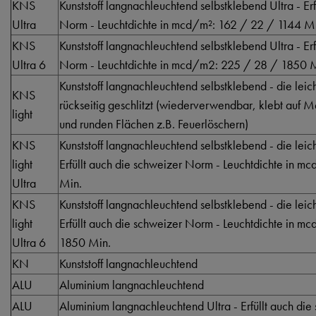
KNS
Kunststoff langnachleuchtend selbstklebend Ultra - Er
Ultra
Norm - Leuchtdichte in mcd/m²: 162 / 22 / 1144 M
KNS
Kunststoff langnachleuchtend selbstklebend Ultra - Er
Ultra 6
Norm - Leuchtdichte in mcd/m2: 225 / 28 / 1850 
Kunststoff langnachleuchtend selbstklebend - die lei
KNS
rückseitig geschlitzt (wiederverwendbar, klebt auf 
light
und runden Flächen z.B. Feuerlöschern)
KNS
Kunststoff langnachleuchtend selbstklebend - die lei
light
Erfüllt auch die schweizer Norm - Leuchtdichte in 
Ultra
Min.
KNS
Kunststoff langnachleuchtend selbstklebend - die lei
light
Erfüllt auch die schweizer Norm - Leuchtdichte in 
Ultra 6
1850 Min.
KN
Kunststoff langnachleuchtend
ALU
Aluminium langnachleuchtend
ALU
Aluminium langnachleuchtend Ultra - Erfüllt auch di