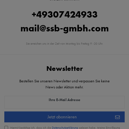
+49307424933
mail@ssb-gmbh.com
Sie erreichen uns in der Zeit von Montag bis Freitag 9 -20 Uhr.
Newsletter
Bestellen Sie unseren Newsletter und verpassen Sie keine
News oder Aktion mehr.
Newsletter Honig
Ihre E-Mail Adresse
Jetzt abonnieren
Hiermit bestätige ich, dass ich die
Daten­schutz­erklärung
gelesen habe. Meine Einwilligung