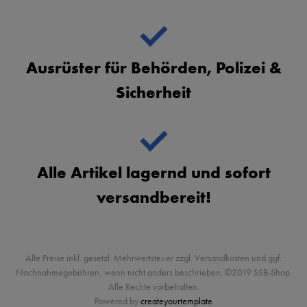
Ausrüster für Behörden, Polizei &
Sicherheit
Alle Artikel lagernd und sofort
versandbereit!
Alle Preise inkl. gesetzl. Mehrwertsteuer zzgl. Versandkosten und ggf.
Nachnahmegebühren, wenn nicht anders beschrieben. ©2019 SSB-Shop.
Alle Rechte vorbehalten.
Powered by
createyourtemplate