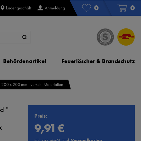
0
0
Ladengeschäft
Anmeldung
Behördenartikel
Feuerlöscher & Brandschutz
- 200 x 200 mm - versch. Materialien
d "
Preis:
9,91 €
x
inkl. ges. MwSt. zzgl.
Versandkosten