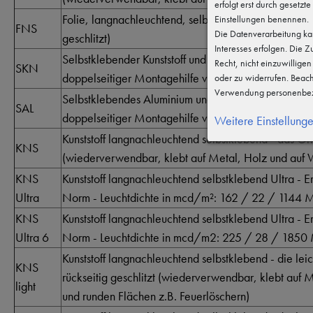
erfolgt erst durch gesetzte
Folie, langnachleuchtend, selbstklebend - Hohe Qualt
Einstellungen benennen.
FNS
Die Datenverarbeitung kan
geschlitzt)
Interesses erfolgen. Die 
Selbstklebender Kunststoff und langnachleuchtend (rü
Recht, nicht einzuwillige
SKN
doppelseitiger Montagehilfe vollflächig montiert)
oder zu widerrufen. Beac
Verwendung personenbez
Selbstklebendes Aluminium und langnachleuchtend (r
SAL
doppelseitiger Montagehilfe vollflächig montiert)
Weitere Einstellung
Kunststoff langnachleuchtend selbstklebend - das Ori
KNS
(wiederverwendbar, klebt auf Metal, Holz und auf W
KNS
Kunststoff langnachleuchtend selbstklebend Ultra - Er
Ultra
Norm - Leuchtdichte in mcd/m²: 162 / 22 / 1144 M
KNS
Kunststoff langnachleuchtend selbstklebend Ultra - Er
Ultra 6
Norm - Leuchtdichte in mcd/m2: 225 / 28 / 1850 
Kunststoff langnachleuchtend selbstklebend - die lei
KNS
rückseitig geschlitzt (wiederverwendbar, klebt auf
light
und runden Flächen z.B. Feuerlöschern)