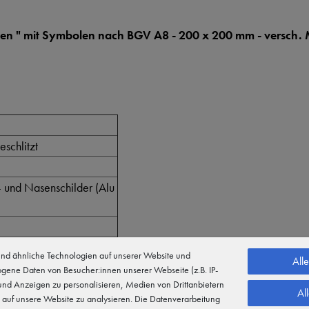
llen " mit Symbolen nach BGV A8 - 200 x 200 mm - versch. 
schlitzt
- und Nasenschilder (Alu
d ähnliche Technologien auf unserer Website und
All
gene Daten von Besucher:innen unserer Webseite (z.B. IP-
 und Anzeigen zu personalisieren, Medien von Drittanbietern
nachleuchtend
Al
 auf unsere Website zu analysieren. Die Datenverarbeitung
ilikon)