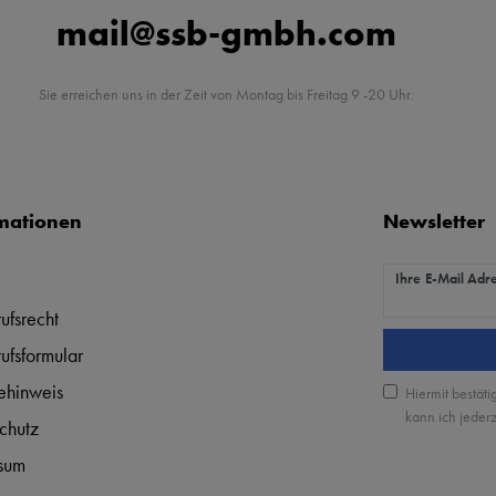
mail@ssb-gmbh.com
Sie erreichen uns in der Zeit von Montag bis Freitag 9 -20 Uhr.
mationen
Newsletter
Newsletter Hon
Ihre E-Mail Adr
ufsrecht
ufsformular
iehinweis
Hiermit bestäti
kann ich jederz
chutz
sum