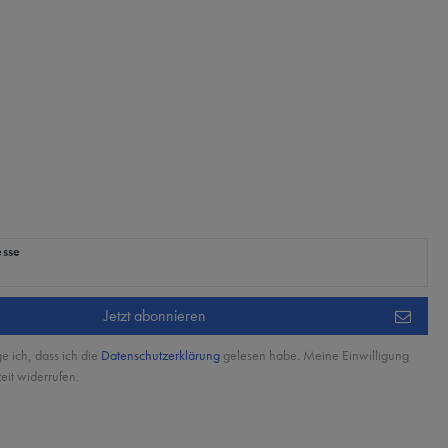
ig
esse
Jetzt abonnieren
ge ich, dass ich die
Daten­schutz­erklärung
gelesen habe. Meine Einwilligung
eit widerrufen.