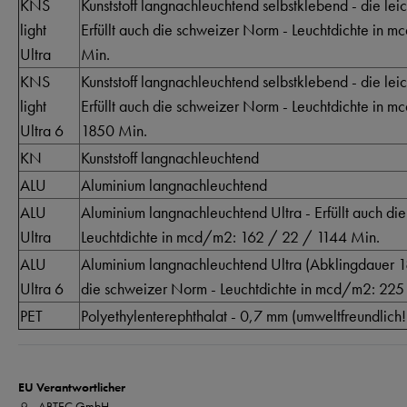
KNS
Kunststoff langnachleuchtend selbstklebend - die lei
light
Erfüllt auch die schweizer Norm - Leuchtdichte in
Ultra
Min.
KNS
Kunststoff langnachleuchtend selbstklebend - die lei
light
Erfüllt auch die schweizer Norm - Leuchtdichte in 
Ultra 6
1850 Min.
KN
Kunststoff langnachleuchtend
ALU
Aluminium langnachleuchtend
ALU
Aluminium langnachleuchtend Ultra - Erfüllt auch di
Ultra
Leuchtdichte in mcd/m2: 162 / 22 / 1144 Min.
ALU
Aluminium langnachleuchtend Ultra (Abklingdauer 18
Ultra 6
die schweizer Norm - Leuchtdichte in mcd/m2: 225
PET
Polyethylenterephthalat - 0,7 mm (umweltfreundlich!
EU Verantwortlicher
ABTEC GmbH