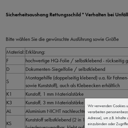
Sicherheitsaushang Rettungsschild " Verhalten bei Unfä
Bitte wählen Sie die gewünschte Ausführung sowie Größe
Material:
Erklärung:
F
hochwertige HQ-Folie / selbstklebend - rückseitig ge
D
Dokumenten-Siegelfolie / selbstklebend
Montagehilfe (doppelseitig klebend) u.a. für Fahnen
S
sowie Kunststoff), auch als Klebeecken erhältlich
K1
Kunstoff, 1 mm Materialstärke
K3
Kunstoff, 3 mm Materialstärke
Wir verwenden Cookies un
AL
Aluminium NICHT nachleuchtend, ca. 0,5 mm
verarbeiten personenbezo
Adresse), um z.B. Inhalte
Kunststoff selbstklebend (2 in 1 System), nicht lang
KS
einzubinden oder Zugriffe
(wiederverwendbar, klebt auf Metall, Holz z.B. mit S