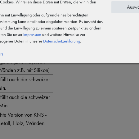
 Cookies. Wir teilen diese Daten mit Dritten, die wir in den
Auswa
ität (rückseitig
n mit Einwilligung oder aufgrund eines berechtigten
Zustimmung kann erteilt oder abgelehnt werden. Es besteht das
ckseitig mit
n und die Einwilligung zu einem späteren Zeitpunkt zu ändern
hten Sie unser
Impressum
und weitere Hinweise zur
ogener Daten in unserer
Daten­schutz­erklärung
.
ückseitig mit
en
ginal! (2 in 1 System)
änden z.B. mit Silikon)
füllt auch die schweizer
in.
füllt auch die schweizer
Min.
chte Version von KNS -
 Metall, Holz, Wänden