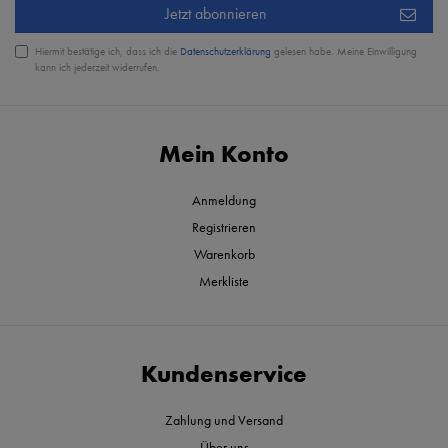
Jetzt abonnieren
Hiermit bestätige ich, dass ich die
Daten­schutz­erklärung
gelesen habe. Meine Einwilligung
kann ich jederzeit widerrufen.
Mein Konto
Anmeldung
Registrieren
Warenkorb
Merkliste
Kundenservice
Zahlung und Versand
Über uns