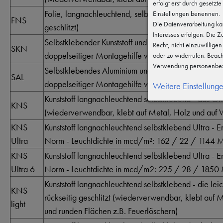
erfolgt erst durch gesetzte
Folie, langnachleuchtend, selbstklebend - Hohe Qualt
Einstellungen benennen.
FNS
Die Datenverarbeitung kan
geschlitzt)
Interesses erfolgen. Die 
Selbstklebender Kunststoff und langnachleuchtend (rü
Recht, nicht einzuwillige
SKN
doppelseitiger Montagehilfe vollflächig montiert)
oder zu widerrufen. Beac
Verwendung personenbez
Selbstklebendes Aluminium und langnachleuchtend (r
SAL
doppelseitiger Montagehilfe vollflächig montiert)
Weitere Einstellung
Kunststoff langnachleuchtend selbstklebend - das Ori
KNS
(wiederverwendbar, klebt auf Metal, Holz und auf W
KNS
Kunststoff langnachleuchtend selbstklebend Ultra - Er
Ultra
Norm - Leuchtdichte in mcd/m²: 162 / 22 / 1144 M
KNS
Kunststoff langnachleuchtend selbstklebend Ultra - Er
Ultra 6
Norm - Leuchtdichte in mcd/m2: 225 / 28 / 1850 
Kunststoff langnachleuchtend selbstklebend - die lei
KNS
rückseitig geschlitzt (wiederverwendbar, klebt auf
light
und runden Flächen z.B. Feuerlöschern)