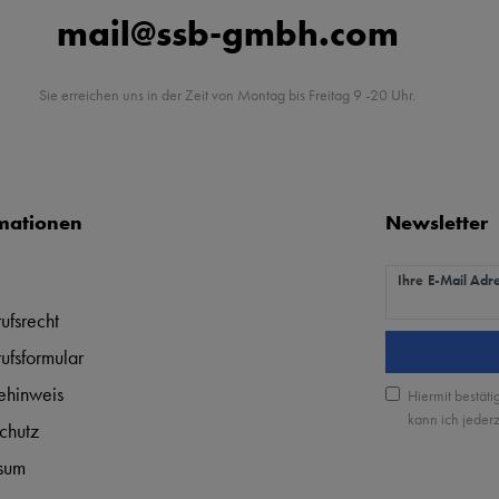
mail@ssb-gmbh.com
Sie erreichen uns in der Zeit von Montag bis Freitag 9 -20 Uhr.
mationen
Newsletter
Newsletter Hon
Ihre E-Mail Adr
ufsrecht
ufsformular
iehinweis
Hiermit bestäti
kann ich jederz
chutz
sum