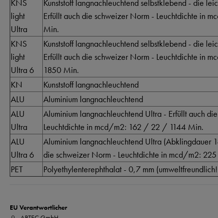
KNS
Kunststoff langnachleuchtend selbstklebend - die lei
light
Erfüllt auch die schweizer Norm - Leuchtdichte in
Ultra
Min.
KNS
Kunststoff langnachleuchtend selbstklebend - die lei
light
Erfüllt auch die schweizer Norm - Leuchtdichte in 
Ultra 6
1850 Min.
KN
Kunststoff langnachleuchtend
ALU
Aluminium langnachleuchtend
ALU
Aluminium langnachleuchtend Ultra - Erfüllt auch di
Ultra
Leuchtdichte in mcd/m2: 162 / 22 / 1144 Min.
ALU
Aluminium langnachleuchtend Ultra (Abklingdauer 18
Ultra 6
die schweizer Norm - Leuchtdichte in mcd/m2: 225
PET
Polyethylenterephthalat - 0,7 mm (umweltfreundlich!
EU Verantwortlicher
ABTEC GmbH