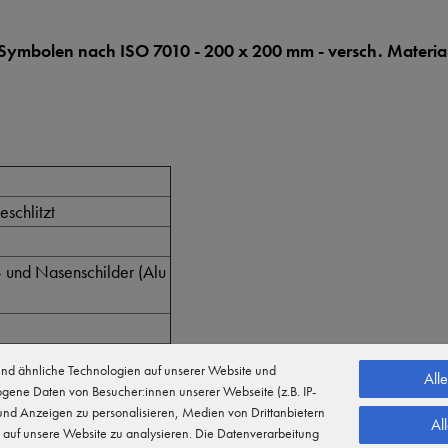
t Symbolen nach ISO 7010 - 200 x 200 mm - versch. Materia
schlitzt
- und Nasenschilder (Alu
d ähnliche Technologien auf unserer Website und
All
gene Daten von Besucher:innen unserer Webseite (z.B. IP-
 und Anzeigen zu personalisieren, Medien von Drittanbietern
nachleuchtend
Al
 auf unsere Website zu analysieren. Die Datenverarbeitung
ilikon)