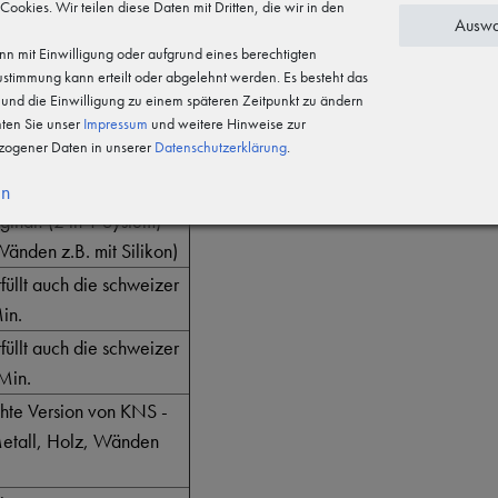
 Cookies. Wir teilen diese Daten mit Dritten, die wir in den
Auswa
ität (rückseitig
n mit Einwilligung oder aufgrund eines berechtigten
Zustimmung kann erteilt oder abgelehnt werden. Es besteht das
ckseitig mit
n und die Einwilligung zu einem späteren Zeitpunkt zu ändern
hten Sie unser
Impressum
und weitere Hinweise zur
ogener Daten in unserer
Daten­schutz­erklärung
.
ückseitig mit
en
ginal! (2 in 1 System)
änden z.B. mit Silikon)
füllt auch die schweizer
in.
füllt auch die schweizer
Min.
chte Version von KNS -
 Metall, Holz, Wänden