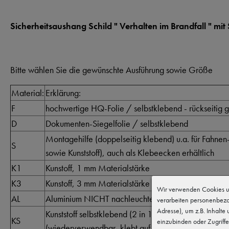
Sicherheitsaushang Schild " Verhalten im Brandfall " mi
Bitte wählen Sie die gewünschte Ausführung sowie Größe
Material:
Erklärung:
F
hochwertige HQ-Folie / selbstklebend - rückseitig ge
D
Dokumenten-Siegelfolie / selbstklebend
Montagehilfe (doppelseitig klebend) u.a. für Fahnen
S
sowie Kunststoff), auch als Klebeecken erhältlich
K1
Kunstoff, 1 mm Materialstärke
K3
Kunstoff, 3 mm Materialstärke
Wir verwenden Cookies un
AL
Aluminium NICHT nachleuchtend, ca. 0,5 mm
verarbeiten personenbezo
Adresse), um z.B. Inhalte
Kunststoff selbstklebend (2 in 1 System), nicht lang
KS
einzubinden oder Zugriffe
(wiederverwendbar, klebt auf Metall, Holz z.B. mit S