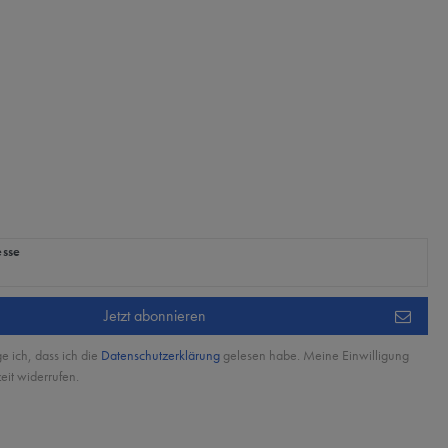
ig
esse
Jetzt abonnieren
ge ich, dass ich die
Daten­schutz­erklärung
gelesen habe. Meine Einwilligung
eit widerrufen.