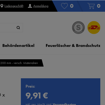
0
0
Ladengeschäft
Anmeldung
Behördenartikel
Feuerlöscher & Brandschutz
 200 mm - versch. Materialien
Preis:
9,91 €
 x
inkl. ges. MwSt. zzgl.
Versandkosten