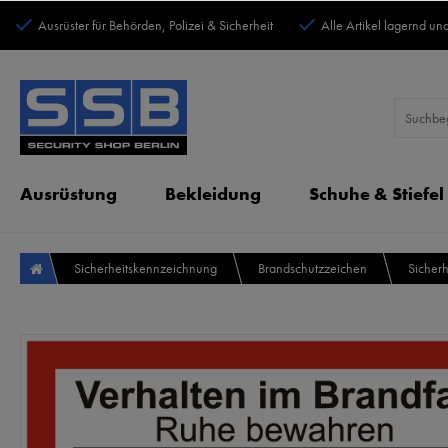
Ausrüster für Behörden, Polizei & Sicherheit
Alle Artikel lagernd und
Ausrüstung
Bekleidung
Schuhe & Stiefel
Sicherheitskennzeichnung
Brandschutzzeichen
Sicherh