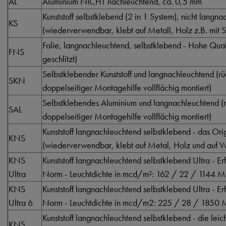
AL
Aluminium NICHT nachleuchtend, ca. 0,5 mm
Kunststoff selbstklebend (2 in 1 System), nicht langn
KS
(wiederverwendbar, klebt auf Metall, Holz z.B. mit S
Folie, langnachleuchtend, selbstklebend - Hohe Qualti
FNS
geschlitzt)
Selbstklebender Kunststoff und langnachleuchtend (rüc
SKN
doppelseitiger Montagehilfe vollflächig montiert)
Selbstklebendes Aluminium und langnachleuchtend (rü
SAL
doppelseitiger Montagehilfe vollflächig montiert)
Kunststoff langnachleuchtend selbstklebend - das Orig
KNS
(wiederverwendbar, klebt auf Metal, Holz und auf Wä
KNS
Kunststoff langnachleuchtend selbstklebend Ultra - Er
Ultra
Norm - Leuchtdichte in mcd/m²: 162 / 22 / 1144 M
KNS
Kunststoff langnachleuchtend selbstklebend Ultra - Er
Ultra 6
Norm - Leuchtdichte in mcd/m2: 225 / 28 / 1850 
Kunststoff langnachleuchtend selbstklebend - die lei
KNS