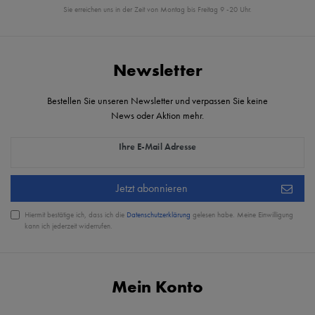
Sie erreichen uns in der Zeit von Montag bis Freitag 9 -20 Uhr.
Newsletter
Bestellen Sie unseren Newsletter und verpassen Sie keine
News oder Aktion mehr.
Newsletter Honig
Ihre E-Mail Adresse
Jetzt abonnieren
Hiermit bestätige ich, dass ich die
Daten­schutz­erklärung
gelesen habe. Meine Einwilligung
kann ich jederzeit widerrufen.
Mein Konto