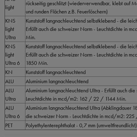
rückseitig geschlitzt (wiederverwendbar, klebt auf 
light
und runden Flächen z.B. Feuerlöschern)
KNS
Kunststoff langnachleuchtend selbstklebend - die lei
light
Erfüllt auch die schweizer Norm - Leuchtdichte in 
Ultra
Min.
KNS
Kunststoff langnachleuchtend selbstklebend - die lei
light
Erfüllt auch die schweizer Norm - Leuchtdichte in 
Ultra 6
1850 Min.
KN
Kunststoff langnachleuchtend
ALU
Aluminium langnachleuchtend
ALU
Aluminium langnachleuchtend Ultra - Erfüllt auch di
Ultra
Leuchtdichte in mcd/m2: 162 / 22 / 1144 Min.
ALU
Aluminium langnachleuchtend Ultra (Abklingdauer 185
Ultra 6
die schweizer Norm - Leuchtdichte in mcd/m2: 225
PET
Polyethylenterephthalat - 0,7 mm (umweltfreundlich!)