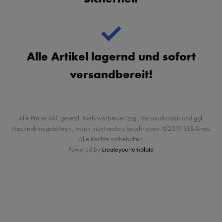
Alle Artikel lagernd und sofort
versandbereit!
Alle Preise inkl. gesetzl. Mehrwertsteuer zzgl. Versandkosten und ggf.
Nachnahmegebühren, wenn nicht anders beschrieben. ©2019 SSB-Shop.
Alle Rechte vorbehalten.
Powered by
createyourtemplate