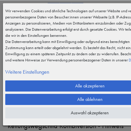
0
Wir verwenden Cookies und ähnliche Technologien auf unserer Website und ve
MENÜ
personenbezogene Daten von Besucher:innen unserer Webseite (z.B. IP-Adresse
Anzeigen zu personalisieren, Medien von Drittanbietern einzubinden oder Zugr
analysieren. Die Datenverarbeitung erfolgt erst durch gesetzte Cookies. Wir teil
die wir in den Einstellungen benennen.
Die Datenverarbeitung kann mit Einwilligung oder aufgrund eines berechtigten I
Zustimmung kann erteilt oder abgelehnt werden. Es besteht das Recht, nicht ein
Einwilligung zu einem späteren Zeitpunkt zu ändern oder zu widerrufen. Beach
und weitere Hinweise zur Verwendung personenbezogener Daten in unserer
D
Weitere Einstellungen
Vergrößern durch berühren
Alle akzeptieren
Alle ablehnen
Auswahl akzeptieren
Rettungswegschild Kombiversion - Hinweis